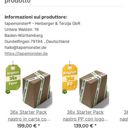
prodotto
Informazioni sul produttore:
tapemonster® - Herberger & Terzija GbR
Untere Waldstr. 16
Baden-Württemberg
Gundelfingen 79194 , Deutschland
hallo@tapemonster.de
https://tapemonster.de
36x Starter Pack
36x Starter Pack
3
nastro in carta con
nastro PP con logo -
nas
logo - 1 colore - 50
1 colore - 48 mm x
- 1
199,00 €
*
139,00 €
*