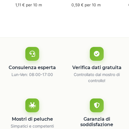
mm x 50 m - caucciù
66 m
6
1,11 € per 10 m
0,59 € per 10 m
naturale
c
Consulenza esperta
Verifica dati gratuita
Lun-Ven: 08:00-17:00
Controllato dal mostro di
controllo!
Mostri di peluche
Garanzia di
soddisfazione
Simpatici e competenti