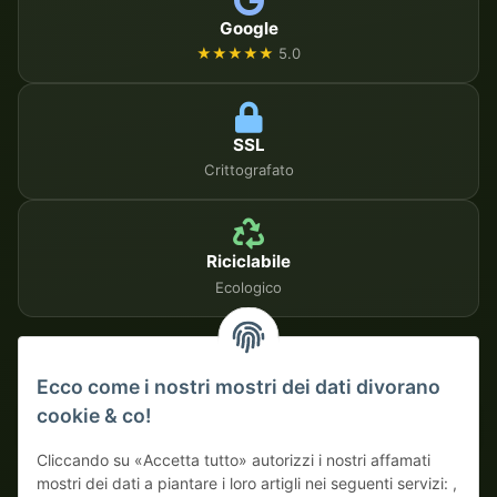
Google
★★★★★
5.0
SSL
Crittografato
Riciclabile
Ecologico
METODI DI PAGAMENTO SICURI
Ecco come i nostri mostri dei dati divorano
cookie & co!
Su fattura
Pagamento anticipato con sconto
Cliccando su «Accetta tutto» autorizzi i nostri affamati
mostri dei dati a piantare i loro artigli nei seguenti servizi: ,