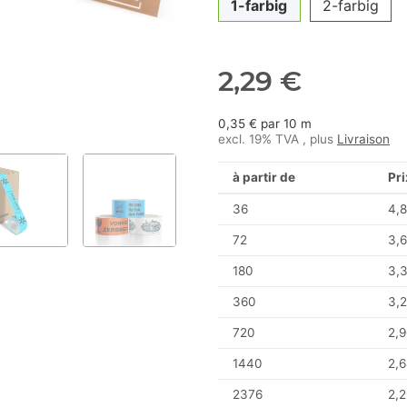
1-farbig
2-farbig
2,29 €
0,35 € par 10 m
excl. 19% TVA , plus
Livraison
à partir de
Pri
36
4,8
72
3,6
180
3,
360
3,2
720
2,9
1440
2,6
2376
2,2