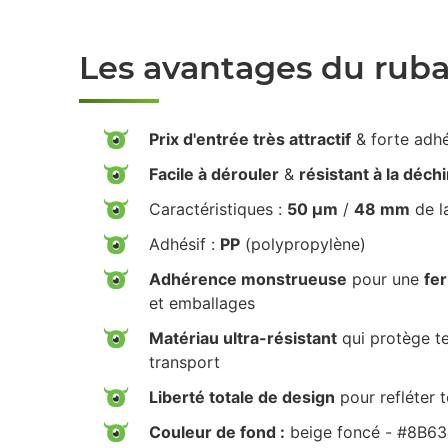
Les avantages du rub
Prix d'entrée très attractif
& forte adh
Facile à dérouler
&
résistant à la déch
Caractéristiques :
50 µm
/
48 mm
de l
Adhésif :
PP
(polypropylène)
Adhérence monstrueuse
pour une
fe
et emballages
Matériau ultra-résistant
qui protège te
transport
Liberté totale de design
pour refléter 
Couleur de fond :
beige foncé - #8B6