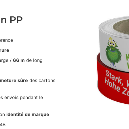
an PP
érence
irure
arge /
66 m
de long
rmeture sûre
des cartons
s envois pendant le
ton
identité de marque
34B