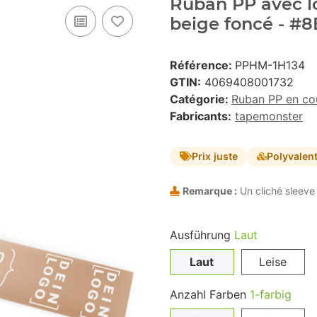
Ruban PP avec lo
beige foncé - #
Référence:
PPHM-1H134
GTIN:
4069408001732
Catégorie:
Ruban PP en co
Fabricants:
tapemonster
Prix juste
Polyvalen
Remarque :
Un cliché sleeve 
Ausführung
Laut
Laut
Leise
Anzahl Farben
1-farbig