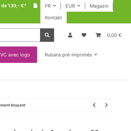
 de 139,- €*
FR
EUR
Magazin
Kontakt
0,00 €
VC avec logo
Rubans pré-imprimés
ement bruyant