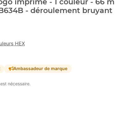
go imprimé - 1 couleur - 66 m
8B634B - déroulement bruyant
uleurs HEX
t
Ambassadeur de marque
est nécessaire.