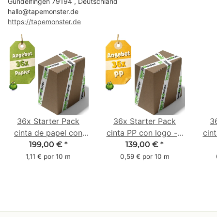
Gundelfingen 79194 , Deutschland
hallo@tapemonster.de
https://tapemonster.de
36x Starter Pack
36x Starter Pack
3
cinta de papel con
cinta PP con logo - 1
cin
logo - 1 color - 50
color - 48 mm x 66 m
1 c
199,00 €
*
139,00 €
*
mm x 50 m - caucho
m -
1,11 € por 10 m
0,59 € por 10 m
natural