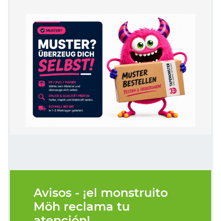
Avisos - ¡el monstruito
Möh reclama tu
atención!