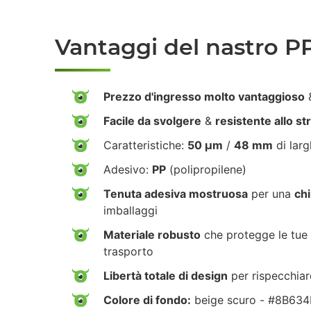
Vantaggi del nastro P
Prezzo d'ingresso molto vantaggioso
&
Facile da svolgere
&
resistente allo s
Caratteristiche:
50 µm
/
48 mm
di lar
Adesivo:
PP
(polipropilene)
Tenuta adesiva mostruosa
per una
chi
imballaggi
Materiale robusto
che protegge le tue 
trasporto
Libertà totale di design
per rispecchiar
Colore di fondo:
beige scuro - #8B634