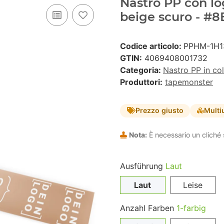
Nastro PP con lo
beige scuro - #
Codice articolo:
PPHM-1H1
GTIN:
4069408001732
Categoria:
Nastro PP in co
Produttori:
tapemonster
Prezzo giusto
Multi
Nota:
È necessario un cliché 
Ausführung
Laut
Laut
Leise
Anzahl Farben
1-farbig