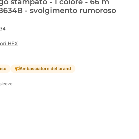
go stampato - 1 colore - 66 m
8B634B - svolgimento rumoroso
34
lori HEX
uso
Ambasciatore del brand
sleeve.