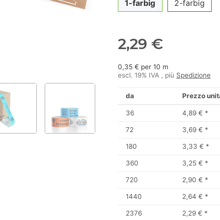
1-farbig
2-farbig
2,29 €
0,35 € per 10 m
escl. 19% IVA , più
Spedizione
da
Prezzo unit
36
4,89 €
*
72
3,69 €
*
180
3,33 €
*
360
3,25 €
*
720
2,90 €
*
1440
2,64 €
*
2376
2,29 €
*