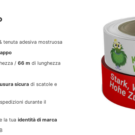
P
 tenuta adesiva mostruosa
trappo
ghezza /
66 m
di lunghezza
usura sicura
di scatole e
spedizioni durante il
e la tua
identità di marca
B