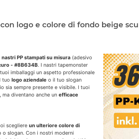
con logo e colore di fondo beige scu
i
nastri PP stampati su misura
(adesivo
curo - #8B634B
. I nastri tapemonster
 tuoi imballaggi un aspetto professionale
il tuo
logo aziendale
o il tuo slogan
io sia sempre presente e visibile. I tuoi
za, ma diventano anche un
efficace
uoi scegliere
un ulteriore colore di
go o slogan. Con i nostri moderni