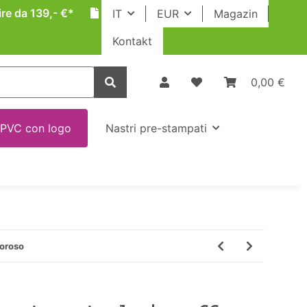
ire da 139,- €*
IT
EUR
Magazin
Kontakt
0,00 €
 PVC con logo
Nastri pre-stampati
moroso