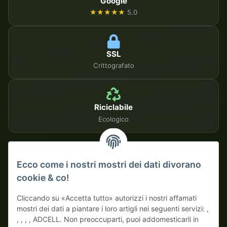
Google
★★★★★
5.0
SSL
Crittografato
Riciclabile
Ecologico
METODI DI PAGAMENTO SICURI
Ecco come i nostri mostri dei dati divorano
cookie & co!
Su fattura
Pagamento anticipato con sconto
Cliccando su «Accetta tutto» autorizzi i nostri affamati
mostri dei dati a piantare i loro artigli nei seguenti servizi: ,
, , , , ADCELL. Non preoccuparti, puoi addomesticarli in