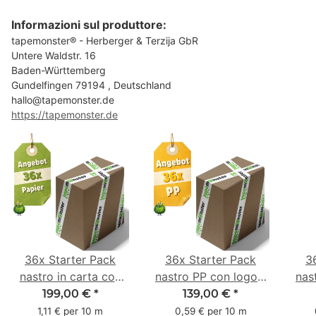
Informazioni sul produttore:
tapemonster® - Herberger & Terzija GbR
Untere Waldstr. 16
Baden-Württemberg
Gundelfingen 79194 , Deutschland
hallo@tapemonster.de
https://tapemonster.de
36x Starter Pack
36x Starter Pack
3
nastro in carta con
nastro PP con logo -
nas
logo - 1 colore - 50
1 colore - 48 mm x
- 1
199,00 €
*
139,00 €
*
mm x 50 m - caucciù
66 m
6
1,11 € per 10 m
0,59 € per 10 m