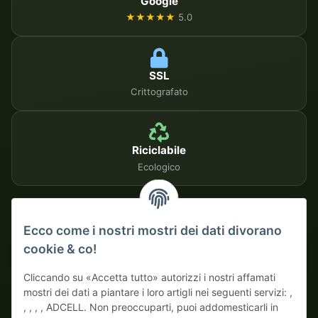
Google
★★★★★
5.0
SSL
Crittografato
Riciclabile
Ecologico
METODI DI PAGAMENTO SICURI
Ecco come i nostri mostri dei dati divorano
cookie & co!
Su fattura
Pagamento anticipato con sconto
Cliccando su «Accetta tutto» autorizzi i nostri affamati
mostri dei dati a piantare i loro artigli nei seguenti servizi: ,
, , , , ADCELL. Non preoccuparti, puoi addomesticarli in