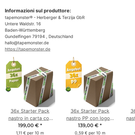
Informazioni sul produttore:
tapemonster® - Herberger & Terzija GbR
Untere Waldstr. 16
Baden-Württemberg
Gundelfingen 79194 , Deutschland
hallo@tapemonster.de
https://tapemonster.de
36x Starter Pack
36x Starter Pack
3
nastro in carta con
nastro PP con logo -
nas
logo - 1 colore - 50
1 colore - 48 mm x
- 1
199,00 €
*
139,00 €
*
mm x 50 m - caucciù
66 m
6
1,11 € per 10 m
0,59 € per 10 m