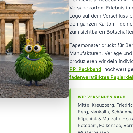
Versandkarton-Erlebnis i
Logo auf dem Verschluss b
den ganzen Karton – deine 
zum sichtbaren Botschafte
Tapemonster druckt für B
Manufakturen, Verlage und
produzieren wir dein indiv
PP-Packband
, hochwertig
fadenverstärktes Papierkl
WIR VERSENDEN NACH
Mitte, Kreuzberg, Friedri
Berg, Neukölln, Schönebe
Köpenick & Marzahn – so
Potsdam, Falkensee, Ber
Wusterhausen.