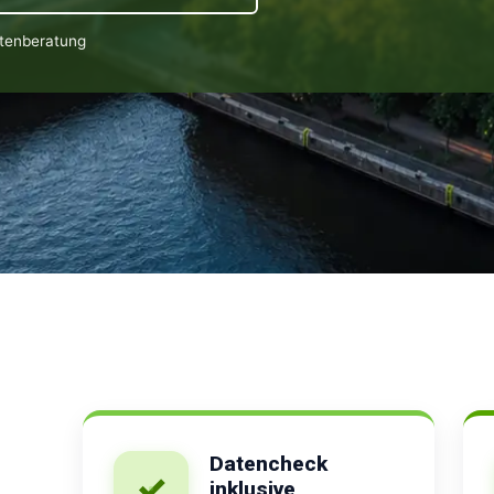
rtenberatung
Datencheck
✓
inklusive