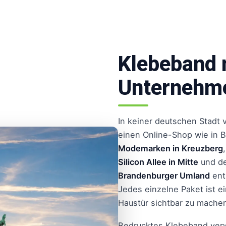
Klebeband 
Unternehm
In keiner deutschen Stadt v
einen Online-Shop wie in 
Modemarken in Kreuzberg
Silicon Allee in Mitte
und d
Brandenburger Umland
ent
Jedes einzelne Paket ist e
Haustür sichtbar zu mache
Bedrucktes Klebeband ver