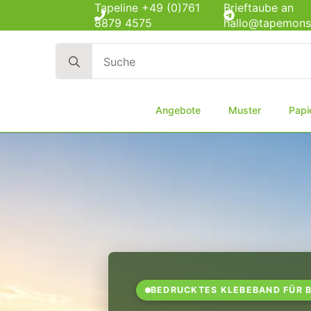
Tapeline +49 (0)761
Brieftaube an
8879 4575
hallo@tapemons
Search
for:
Angebote
Muster
Papi
BEDRUCKTES KLEBEBAND FÜR 