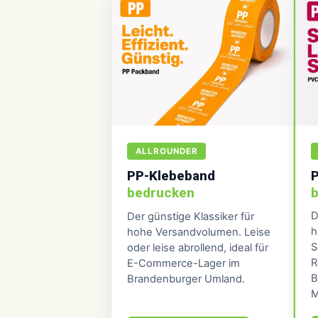
ALLROUNDER
PP-Klebeband
bedrucken
D
Der günstige Klassiker für
h
hohe Versandvolumen. Leise
S
oder leise abrollend, ideal für
R
E-Commerce-Lager im
B
Brandenburger Umland.
M