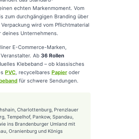
n einen echten Markenmoment. Vom
is zum durchgängigen Branding über
Verpackung wird vom Pflichtmaterial
r deines Unternehmens.
erliner E-Commerce-Marken,
 Veranstalter. Ab
36 Rollen
iduelles Klebeband – ob klassisches
es
PVC
, recycelbares
Papier
oder
ebeband
für schwere Sendungen.
chshain, Charlottenburg, Prenzlauer
rg, Tempelhof, Pankow, Spandau,
wie ins Brandenburger Umland mit
nau, Oranienburg und Königs