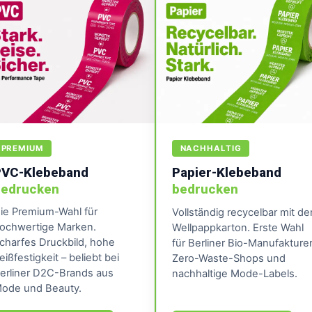
PREMIUM
NACHHALTIG
PVC-Klebeband
Papier-Klebeband
bedrucken
bedrucken
ie Premium-Wahl für
Vollständig recycelbar mit d
ochwertige Marken.
Wellpappkarton. Erste Wahl
charfes Druckbild, hohe
für Berliner Bio-Manufakture
eißfestigkeit – beliebt bei
Zero-Waste-Shops und
erliner D2C-Brands aus
nachhaltige Mode-Labels.
ode und Beauty.