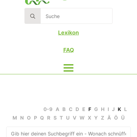
Search
for:
Lexikon
FAQ
Alle Begriffe
0-9
A
B
C
D
E
F
G
H
I
J
K
L
M
N
O
P
Q
R
S
T
U
V
W
X
Y
Z
Ä
Ö
Ü