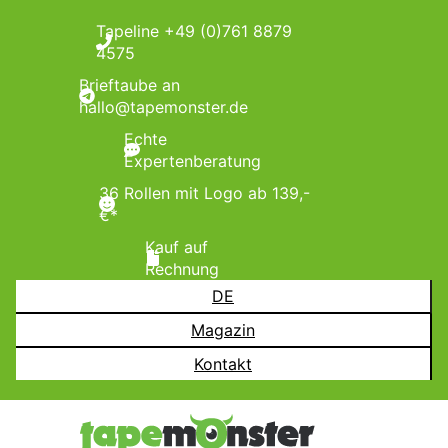
Tapeline +49 (0)761 8879
4575
Brieftaube an
hallo@tapemonster.de
Echte
Expertenberatung
36 Rollen mit Logo ab 139,-
€*
Kauf auf
Rechnung
DE
Magazin
Kontakt