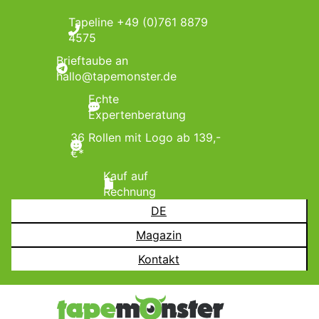
Tapeline +49 (0)761 8879
4575
Brieftaube an
hallo@tapemonster.de
Echte
Expertenberatung
36 Rollen mit Logo ab 139,-
€*
Kauf auf
Rechnung
DE
Magazin
Kontakt