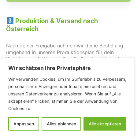
Produktion & Versand nach
Österreich
Nach deiner Freigabe nehmen wir deine Bestellung
umgehend in unseren Produktionsplan für dein
Klebeband auf. Wir erstellen die Druckmatrix und
halten die benötigten Pantone-Farben bereit.
Wir schätzen Ihre Privatsphäre
Aufgrund des aufwendigen Druckprozesses, der eine
sorgfältige Trocknungs- und Ausdünstungsphase
Wir verwenden Cookies, um Ihr Surferlebnis zu verbessern,
umfasst, beträgt die reguläre Produktions- und
personalisierte Anzeigen oder Inhalte einzusetzen und
Lieferzeit 18–22 Werktage.
unseren Datenverkehr zu analysieren. Wenn Sie auf „Alle
akzeptieren" klicken, stimmen Sie der Anwendung von
Cookies zu.
Produktions- und Lieferzeit 18–22 Werktage
Anpassen
Alles ablehnen
Alle akzeptieren