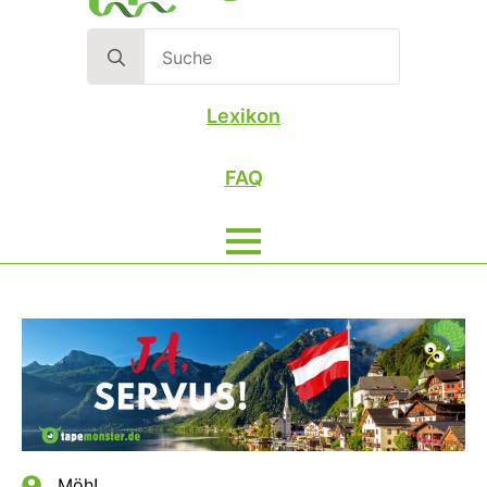
Search
for:
Lexikon
FAQ
Möh!