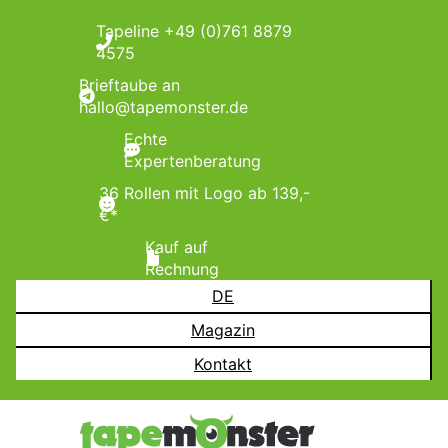
Tapeline +49 (0)761 8879
4575
Brieftaube an
hallo@tapemonster.de
Echte
Expertenberatung
36 Rollen mit Logo ab 139,-
€*
Kauf auf
Rechnung
DE
Magazin
Kontakt