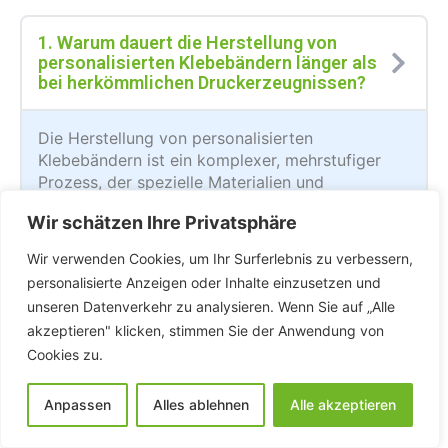
1. Warum dauert die Herstellung von
personalisierten Klebebändern länger als
bei herkömmlichen Druckerzeugnissen?
Die Herstellung von personalisierten
Klebebändern ist ein komplexer, mehrstufiger
Prozess, der spezielle Materialien und
Technologien erfordert. Von der Auswahl des
Wir schätzen Ihre Privatsphäre
Trägermaterials über die Druckvorbereitung bis
hin zum Proof wird jeder Auftrag individuell
Wir verwenden Cookies, um Ihr Surferlebnis zu verbessern,
gefertigt, was mehr Zeit in Anspruch nimmt als
personalisierte Anzeigen oder Inhalte einzusetzen und
bei standardisierten Druckprodukten wie
unseren Datenverkehr zu analysieren. Wenn Sie auf „Alle
Visitenkarten oder Flyern.
akzeptieren" klicken, stimmen Sie der Anwendung von
Cookies zu.
2. Kann mein Auftrag für bedrucktes
Klebeband vorgezogen werden?
Anpassen
Alles ablehnen
Alle akzeptieren
Jeder Auftrag durchläuft einen strukturierten