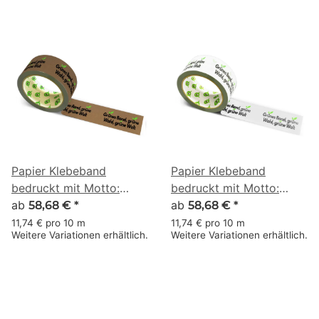
Papier Klebeband
Papier Klebeband
bedruckt mit Motto:
bedruckt mit Motto:
Grünes Band, Grüne
ab
Grünes Band, Grüne
ab
58,68 €
*
58,68 €
*
Wahl, Grüne Welt - 50 m
Wahl, Grüne Welt - 50 m
11,74 € pro 10 m
11,74 € pro 10 m
Weitere Variationen erhältlich.
Weitere Variationen erhältlich.
braun
weiss