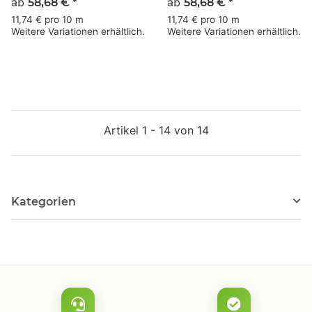
Nachhaltig Verpackt - 50
ab
Nachhaltig Verpackt - 50
ab
58,68 €
*
58,68 €
*
m braun
m weiss
11,74 € pro 10 m
11,74 € pro 10 m
Weitere Variationen erhältlich.
Weitere Variationen erhältlich.
Artikel 1 - 14 von 14
Kategorien