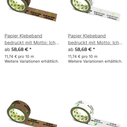
Papier Klebeband
Papier Klebeband
bedruckt mit Motto: Ich
bedruckt mit Motto: Ich
bin aus Papier und
ab
bin aus Papier und
ab
58,68 €
*
58,68 €
*
recycelbar - 50 m braun
recycelbar - 50 m weiss
11,74 € pro 10 m
11,74 € pro 10 m
Weitere Variationen erhältlich.
Weitere Variationen erhältlich.