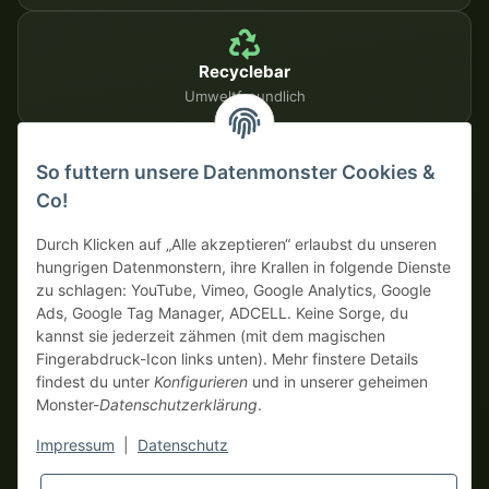
Recyclebar
Umweltfreundlich
So futtern unsere Datenmonster Cookies &
SICHERE ZAHLUNGSMETHODEN
Co!
Auf Rechnung
Vorkasse mit Skonto
Durch Klicken auf „Alle akzeptieren“ erlaubst du unseren
hungrigen Datenmonstern, ihre Krallen in folgende Dienste
zu schlagen: YouTube, Vimeo, Google Analytics, Google
Dein WhatsApp-Tor zur
Ads, Google Tag Manager, ADCELL. Keine Sorge, du
Monster Service Team
kannst sie jederzeit zähmen (mit dem magischen
von tapemonster.de
Fingerabdruck-Icon links unten). Mehr finstere Details
findest du unter
Konfigurieren
und in unserer geheimen
Monster-
Datenschutzerklärung
.
* Alle Preise zzgl. gesetzlicher USt., zzgl.
Versand
| Hier bestellen
Monster Service Team
nur echte Business-Monster! Verkauf nur an Unternehmer (§ 14
Impressum
|
Datenschutz
Hallo und herzlich
BGB), keine Privatkunden (§ 13 BGB).
willkommen bei
Preise in Fremdwährungen dienen der Orientierung und basieren