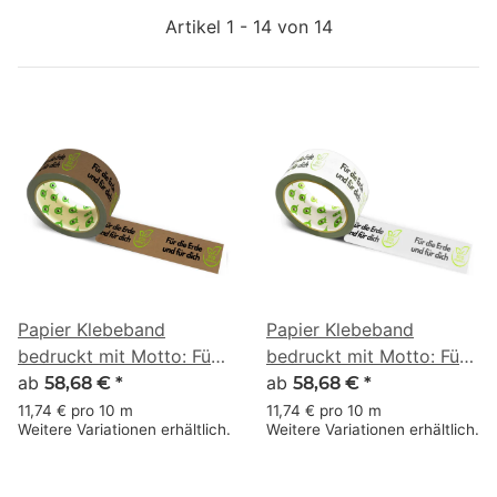
Artikel 1 - 14 von 14
Papier Klebeband
Papier Klebeband
bedruckt mit Motto: Für
bedruckt mit Motto: Für
die Erde und für dich -
ab
die Erde und für dich -
ab
58,68 €
*
58,68 €
*
50 m braun
50 m weiss
11,74 € pro 10 m
11,74 € pro 10 m
Weitere Variationen erhältlich.
Weitere Variationen erhältlich.