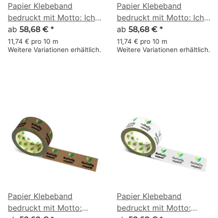
Papier Klebeband
Papier Klebeband
bedruckt mit Motto: Ich
bedruckt mit Motto: Ich
bin recycelbar - 50 m
ab
bin recycelbar - 50 m
ab
58,68 €
*
58,68 €
*
braun
weiss
11,74 € pro 10 m
11,74 € pro 10 m
Weitere Variationen erhältlich.
Weitere Variationen erhältlich.
Papier Klebeband
Papier Klebeband
bedruckt mit Motto:
bedruckt mit Motto: