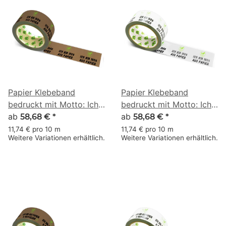
Papier Klebeband
Papier Klebeband
bedruckt mit Motto: Ich
bedruckt mit Motto: Ich
bin 100% aus Papier - 50
ab
bin 100% aus Papier - 50
ab
58,68 €
*
58,68 €
*
m braun
m weiss
11,74 € pro 10 m
11,74 € pro 10 m
Weitere Variationen erhältlich.
Weitere Variationen erhältlich.