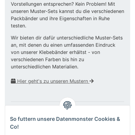
Vorstellungen entsprechen? Kein Problem! Mit
unseren Muster-Sets kannst du die verschiedenen
Packbänder und ihre Eigenschaften in Ruhe
testen.
Wir bieten dir dafür unterschiedliche Muster-Sets
an, mit denen du einen umfassenden Eindruck
von unserer Klebebänder erhältst - von
verschiedenen Farben bis hin zu
unterschiedlichen Materialien.
Hier geht's zu unseren Mustern
Das Produkt enthält keine gefährlichen oder
gesundheitsschädlichen Inhaltsstoffe. Alle unsere
So futtern unsere Datenmonster Cookies &
Klebebänder entsprechen der europäischen Verordnung
Co!
(EG) Nr. 1907/2006 (REACH). Die Funktionalität des