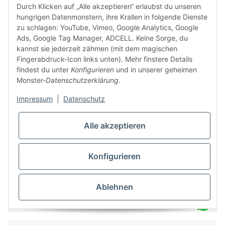
Durch Klicken auf „Alle akzeptieren“ erlaubst du unseren
Produkts ist für einen Zeitraum von 6 Monaten ab
hungrigen Datenmonstern, ihre Krallen in folgende Dienste
Lieferdatum garantiert.
zu schlagen: YouTube, Vimeo, Google Analytics, Google
Dein WhatsApp-Tor zur
Ads, Google Tag Manager, ADCELL. Keine Sorge, du
Monster Service Team
kannst sie jederzeit zähmen (mit dem magischen
von tapemonster.de
Fingerabdruck-Icon links unten). Mehr finstere Details
findest du unter
Konfigurieren
und in unserer geheimen
Monster-
Datenschutzerklärung
.
Monster Service Team
Impressum
|
Datenschutz
Hallo und herzlich
Einmalkosten
willkommen bei
tapemonster.de
Flüstere mir
Alle akzeptieren
dein Problem zu – ich klebe
So bestellst du
an der Lösung!
Konfigurieren
Ablehnen
Technische Daten
Für diesen Service benötigst du WhatsApp.
Alternativ kannst du auch unser
Kontaktformular
benutzen.