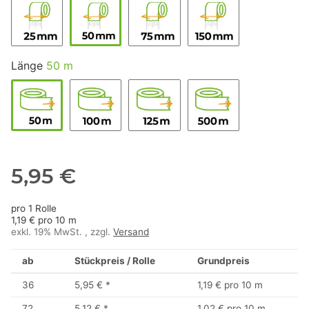
Länge
50 m
5,95 €
pro 1 Rolle
1,19 € pro 10 m
exkl. 19% MwSt. , zzgl.
Versand
ab
Stückpreis / Rolle
Grundpreis
36
5,95 €
*
1,19 € pro 10 m
72
5,12 €
*
1,02 € pro 10 m