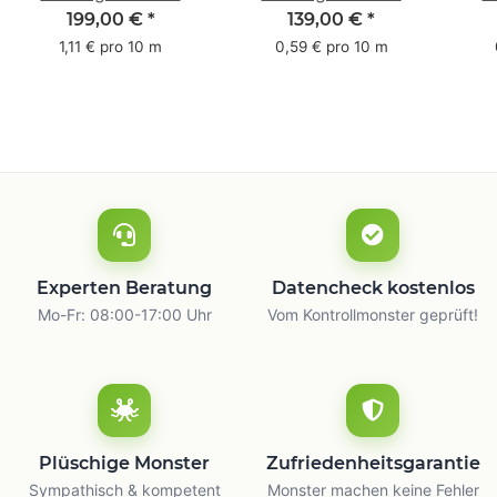
Pack - 1-farbig- 50
Pack - 1-farbig- 48
Pac
199,00 €
*
139,00 €
*
mm x 50 m - mit
mm x 66 m
mm 
1,11 € pro 10 m
0,59 € pro 10 m
Natur Kleber
m
Experten Beratung
Datencheck kostenlos
Mo-Fr: 08:00-17:00 Uhr
Vom Kontrollmonster geprüft!
Plüschige Monster
Zufriedenheitsgarantie
Sympathisch & kompetent
Monster machen keine Fehler