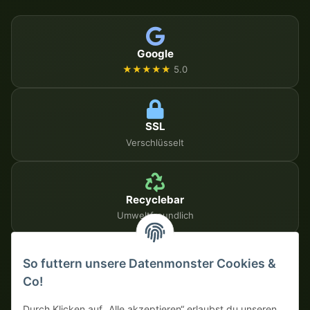
Google
★★★★★
5.0
SSL
Verschlüsselt
Recyclebar
Umweltfreundlich
So futtern unsere Datenmonster Cookies &
SICHERE ZAHLUNGSMETHODEN
Co!
Auf Rechnung
Vorkasse mit Skonto
Durch Klicken auf „Alle akzeptieren“ erlaubst du unseren