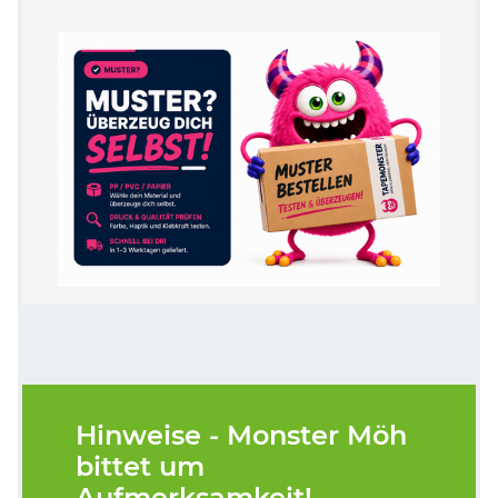
Hinweise - Monster Möh
bittet um
Aufmerksamkeit!