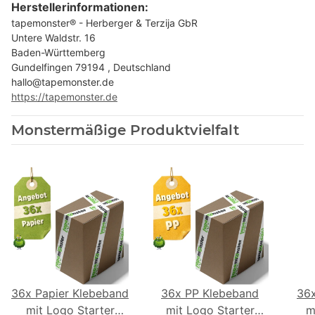
Herstellerinformationen:
tapemonster® - Herberger & Terzija GbR
Untere Waldstr. 16
Baden-Württemberg
Gundelfingen 79194 , Deutschland
hallo@tapemonster.de
https://tapemonster.de
Monstermäßige Produktvielfalt
36x Papier Klebeband
36x PP Klebeband
36
mit Logo Starter
mit Logo Starter
m