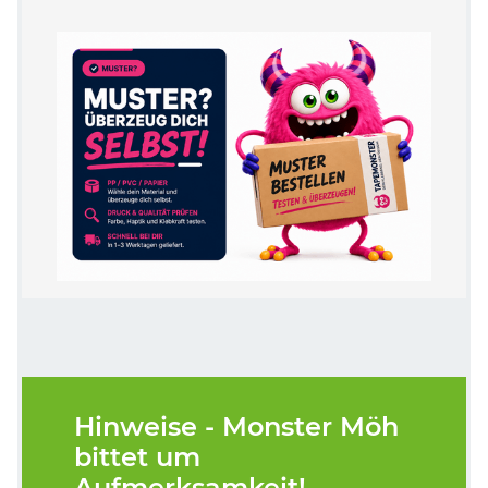
Hinweise - Monster Möh
bittet um
Aufmerksamkeit!