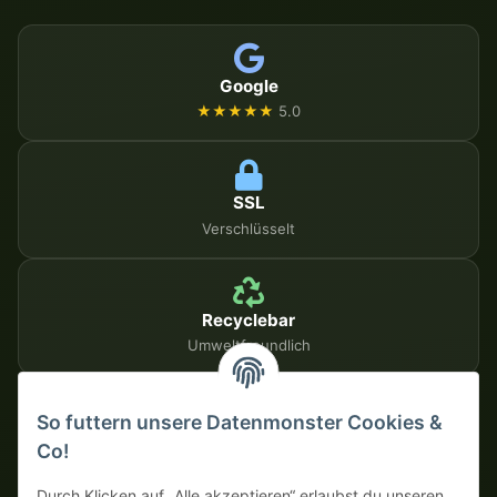
Google
★★★★★
5.0
SSL
Verschlüsselt
Recyclebar
Umweltfreundlich
So futtern unsere Datenmonster Cookies &
SICHERE ZAHLUNGSMETHODEN
Co!
Auf Rechnung
Vorkasse mit Skonto
Durch Klicken auf „Alle akzeptieren“ erlaubst du unseren