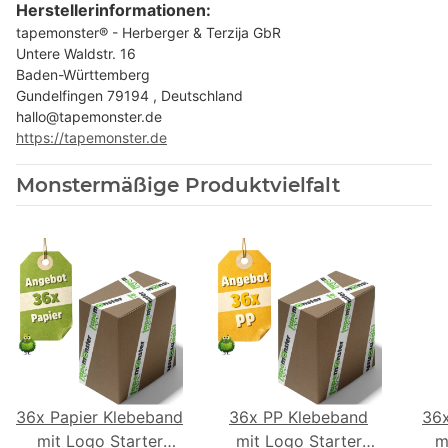
Herstellerinformationen:
tapemonster® - Herberger & Terzija GbR
Untere Waldstr. 16
Baden-Württemberg
Gundelfingen 79194 , Deutschland
hallo@tapemonster.de
https://tapemonster.de
Monstermäßige Produktvielfalt
36x Papier Klebeband
36x PP Klebeband
36
mit Logo Starter
mit Logo Starter
m