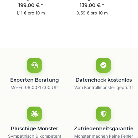
Pack - 1-farbig- 50
Pack - 1-farbig- 48
Pac
199,00 €
*
139,00 €
*
mm x 50 m - mit
mm x 66 m
mm 
1,11 € pro 10 m
0,59 € pro 10 m
Natur Kleber
m
Experten Beratung
Datencheck kostenlos
Mo-Fr: 08:00-17:00 Uhr
Vom Kontrollmonster geprüft!
Plüschige Monster
Zufriedenheitsgarantie
Sympathisch & kompetent
Monster machen keine Fehler