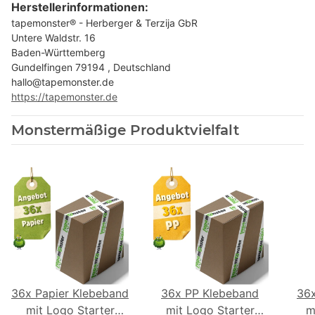
Herstellerinformationen:
tapemonster® - Herberger & Terzija GbR
Untere Waldstr. 16
Baden-Württemberg
Gundelfingen 79194 , Deutschland
hallo@tapemonster.de
https://tapemonster.de
Monstermäßige Produktvielfalt
36x Papier Klebeband
36x PP Klebeband
36
mit Logo Starter
mit Logo Starter
m