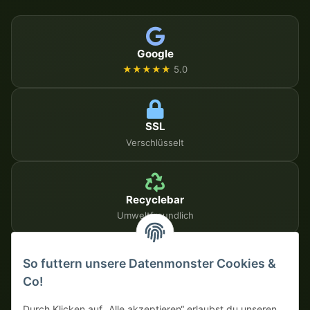
Google
★★★★★
5.0
SSL
Verschlüsselt
Recyclebar
Umweltfreundlich
So futtern unsere Datenmonster Cookies &
SICHERE ZAHLUNGSMETHODEN
Co!
Auf Rechnung
Vorkasse mit Skonto
Durch Klicken auf „Alle akzeptieren“ erlaubst du unseren