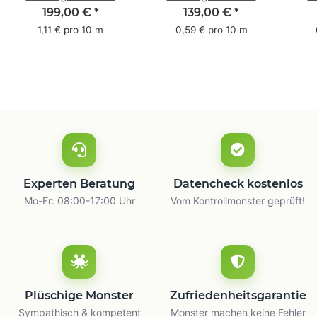
Pack - 1-farbig- 50
Pack - 1-farbig- 48
Pac
199,00 €
*
139,00 €
*
mm x 50 m - mit
mm x 66 m
mm 
1,11 € pro 10 m
0,59 € pro 10 m
Natur Kleber
m
Experten Beratung
Datencheck kostenlos
Mo-Fr: 08:00-17:00 Uhr
Vom Kontrollmonster geprüft!
Plüschige Monster
Zufriedenheitsgarantie
Sympathisch & kompetent
Monster machen keine Fehler