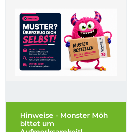
Hinweise - Monster Möh
bittet um
Aufmerksamkeit!