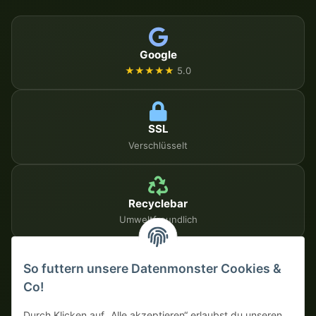
Google
★★★★★
5.0
SSL
Verschlüsselt
Recyclebar
Umweltfreundlich
So futtern unsere Datenmonster Cookies &
SICHERE ZAHLUNGSMETHODEN
Co!
Auf Rechnung
Vorkasse mit Skonto
Durch Klicken auf „Alle akzeptieren“ erlaubst du unseren