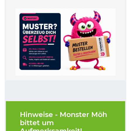
Hinweise - Monster Möh
bittet um
Aufmerksamkeit!