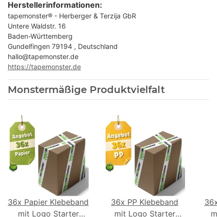
Herstellerinformationen:
tapemonster® - Herberger & Terzija GbR
Untere Waldstr. 16
Baden-Württemberg
Gundelfingen 79194 , Deutschland
hallo@tapemonster.de
https://tapemonster.de
Monstermäßige Produktvielfalt
36x Papier Klebeband
36x PP Klebeband
36
mit Logo Starter
mit Logo Starter
m