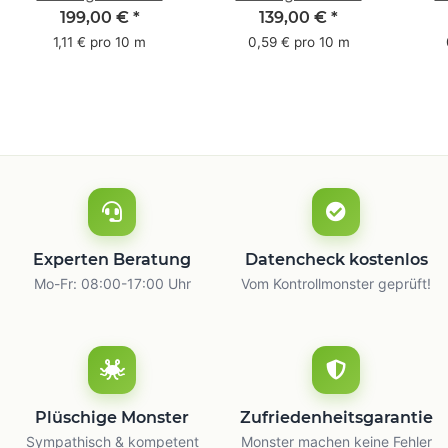
Pack - 1-farbig- 50
Pack - 1-farbig- 48
Pac
199,00 €
*
139,00 €
*
mm x 50 m - mit
mm x 66 m
mm 
1,11 € pro 10 m
0,59 € pro 10 m
Natur Kleber
m
Experten Beratung
Datencheck kostenlos
Mo-Fr: 08:00-17:00 Uhr
Vom Kontrollmonster geprüft!
Plüschige Monster
Zufriedenheitsgarantie
Sympathisch & kompetent
Monster machen keine Fehler