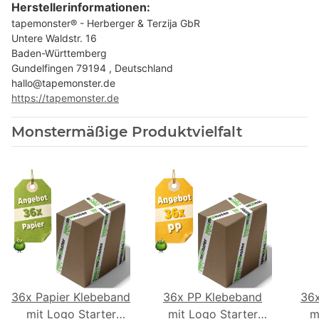
Herstellerinformationen:
tapemonster® - Herberger & Terzija GbR
Untere Waldstr. 16
Baden-Württemberg
Gundelfingen 79194 , Deutschland
hallo@tapemonster.de
https://tapemonster.de
Monstermäßige Produktvielfalt
36x Papier Klebeband
36x PP Klebeband
36
mit Logo Starter
mit Logo Starter
m