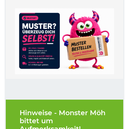
Hinweise - Monster Möh
bittet um
Aufmerksamkeit!