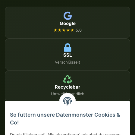
Google
★★★★★
5.0
SSL
Verschlüsselt
Recyclebar
Umweltfreundlich
So futtern unsere Datenmonster Cookies &
SICHERE ZAHLUNGSMETHODEN
Co!
Auf Rechnung
Vorkasse mit Skonto
Durch Klicken auf „Alle akzeptieren“ erlaubst du unseren