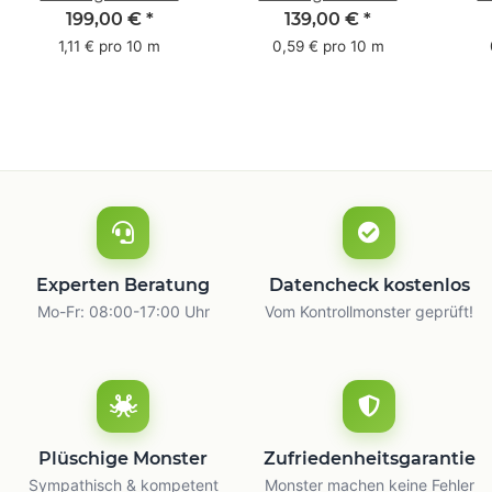
Pack - 1-farbig- 50
Pack - 1-farbig- 48
Pac
199,00 €
*
139,00 €
*
mm x 50 m - mit
mm x 66 m
mm 
1,11 € pro 10 m
0,59 € pro 10 m
Natur Kleber
m
Experten Beratung
Datencheck kostenlos
Mo-Fr: 08:00-17:00 Uhr
Vom Kontrollmonster geprüft!
Plüschige Monster
Zufriedenheitsgarantie
Sympathisch & kompetent
Monster machen keine Fehler