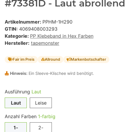
#73381D - Laut abrollend
Artikelnummer:
PPHM-1H290
GTIN:
4069408003293
Kategorie:
PP Klebeband in Hex Farben
Hersteller:
tapemonster
Fair im Preis
Allround
Markenbotschafter
Hinweis:
Ein Sleeve-Klischee wird benötigt.
Ausführung
Laut
Laut
Leise
Anzahl Farben
1-farbig
1-
2-