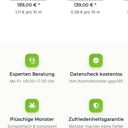
Pack - 1-farbig- 50
Pack - 1-farbig- 48
Pac
199,00 €
*
139,00 €
*
mm x 50 m - mit
mm x 66 m
mm 
1,11 € pro 10 m
0,59 € pro 10 m
Natur Kleber
m
Experten Beratung
Datencheck kostenlos
Mo-Fr: 08:00-17:00 Uhr
Vom Kontrollmonster geprüft!
Plüschige Monster
Zufriedenheitsgarantie
Sympathisch & kompetent
Monster machen keine Fehler