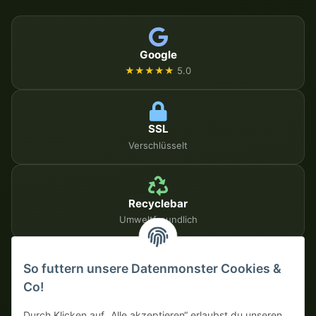
Google
★★★★★
5.0
SSL
Verschlüsselt
Recyclebar
Umweltfreundlich
So futtern unsere Datenmonster Cookies &
SICHERE ZAHLUNGSMETHODEN
Co!
Auf Rechnung
Vorkasse mit Skonto
Durch Klicken auf „Alle akzeptieren“ erlaubst du unseren