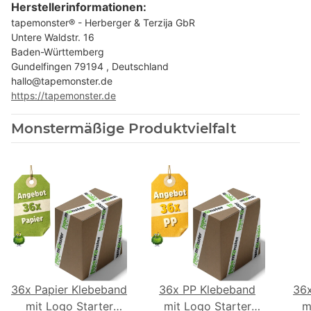
Herstellerinformationen:
tapemonster® - Herberger & Terzija GbR
Untere Waldstr. 16
Baden-Württemberg
Gundelfingen 79194 , Deutschland
hallo@tapemonster.de
https://tapemonster.de
Monstermäßige Produktvielfalt
36x Papier Klebeband
36x PP Klebeband
36
mit Logo Starter
mit Logo Starter
m