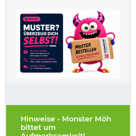
Hinweise - Monster Möh
bittet um
Aufmerksamkeit!