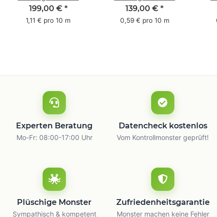
Pack - 1-farbig- 50
Pack - 1-farbig- 48
Pac
199,00 €
*
139,00 €
*
mm x 50 m - mit
mm x 66 m
mm 
1,11 € pro 10 m
0,59 € pro 10 m
Natur Kleber
m
Experten Beratung
Datencheck kostenlos
Mo-Fr: 08:00-17:00 Uhr
Vom Kontrollmonster geprüft!
Plüschige Monster
Zufriedenheitsgarantie
Sympathisch & kompetent
Monster machen keine Fehler