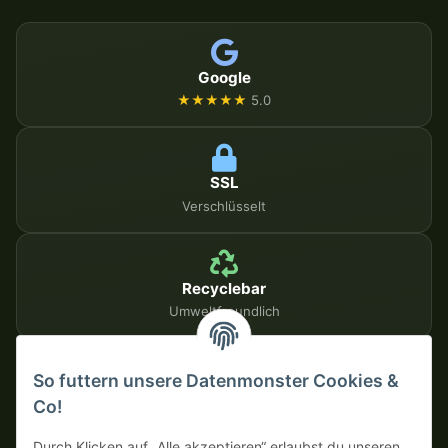
Google
★★★★★
5.0
SSL
Verschlüsselt
Recyclebar
Umweltfreundlich
So futtern unsere Datenmonster Cookies &
SICHERE ZAHLUNGSMETHODEN
Co!
Auf Rechnung
Vorkasse mit Skonto
Durch Klicken auf „Alle akzeptieren“ erlaubst du unseren