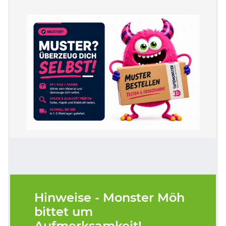
Hinweise - Monster Möh
bittet um
Aufmerksamkeit!