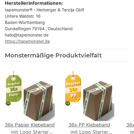
Herstellerinformationen:
tapemonster® - Herberger & Terzija GbR
Untere Waldstr. 16
Baden-Württemberg
Gundelfingen 79194 , Deutschland
hallo@tapemonster.de
https://tapemonster.de
Monstermäßige Produktvielfalt
36x Papier Klebeband
36x PP Klebeband
36
mit Logo Starter
mit Logo Starter
m