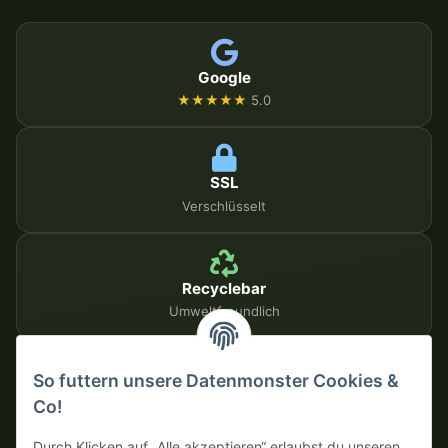
Google
★★★★★
5.0
SSL
Verschlüsselt
Recyclebar
Umweltfreundlich
So futtern unsere Datenmonster Cookies &
SICHERE ZAHLUNGSMETHODEN
Co!
Auf Rechnung
Vorkasse mit Skonto
Durch Klicken auf „Alle akzeptieren“ erlaubst du unseren