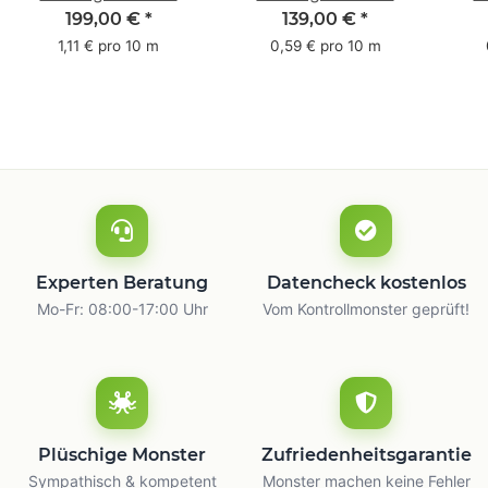
Pack - 1-farbig- 50
Pack - 1-farbig- 48
Pac
199,00 €
*
139,00 €
*
mm x 50 m - mit
mm x 66 m
mm 
1,11 € pro 10 m
0,59 € pro 10 m
Natur Kleber
m
Experten Beratung
Datencheck kostenlos
Mo-Fr: 08:00-17:00 Uhr
Vom Kontrollmonster geprüft!
Plüschige Monster
Zufriedenheitsgarantie
Sympathisch & kompetent
Monster machen keine Fehler