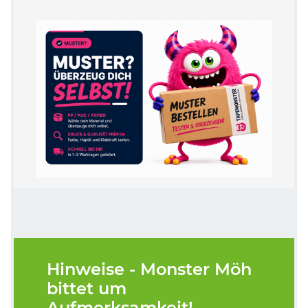
Hinweise - Monster Möh
bittet um
Aufmerksamkeit!