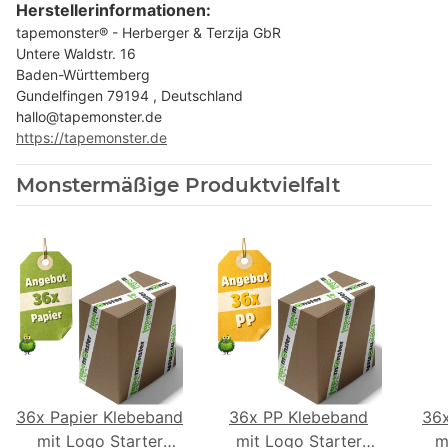
Herstellerinformationen:
tapemonster® - Herberger & Terzija GbR
Untere Waldstr. 16
Baden-Württemberg
Gundelfingen 79194 , Deutschland
hallo@tapemonster.de
https://tapemonster.de
Monstermäßige Produktvielfalt
36x Papier Klebeband
36x PP Klebeband
36
mit Logo Starter
mit Logo Starter
m