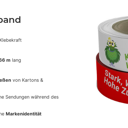
eband
Klebekraft
66 m
lang
ießen
von Kartons &
ine Sendungen während des
ine
Markenidentität