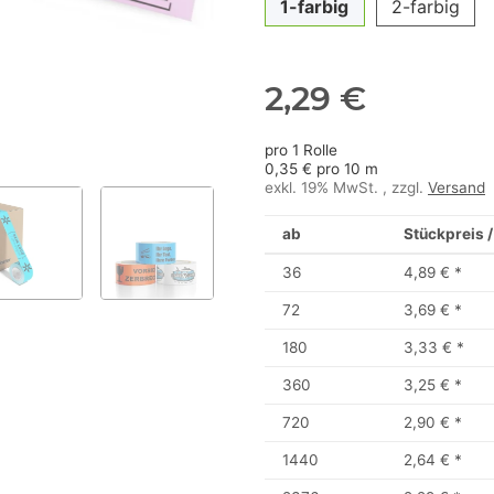
1-farbig
2-farbig
2,29 €
pro 1 Rolle
0,35 € pro 10 m
exkl. 19% MwSt. , zzgl.
Versand
ab
Stückpreis /
36
4,89 €
*
72
3,69 €
*
180
3,33 €
*
360
3,25 €
*
720
2,90 €
*
1440
2,64 €
*