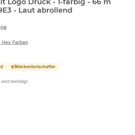
 Logo Druck - 1-farbig - 66 m
9E3 - Laut abrollend
608
n Hex Farben
nd
Markenbotschafter
 wird benötigt.