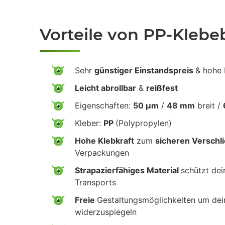
Vorteile von PP-Kleb
Sehr
günstiger Einstandspreis
& hohe 
Leicht abrollbar
&
reißfest
Eigenschaften:
50 µm
/
48 mm
breit /
Kleber:
PP
(Polypropylen)
Hohe Klebkraft
zum
sicheren Verschl
Verpackungen
Strapazierfähiges Material
schützt de
Transports
Freie
Gestaltungsmöglichkeiten um de
widerzuspiegeln