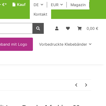
- €*
Kauf
DE
EUR
Magazin
Kontakt
0,00 €
eband mit Logo
Vorbedruckte Klebebänder