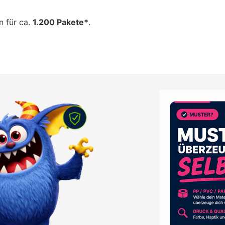
n für ca.
1.200 Pakete*
.