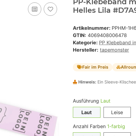
PP-Klebeband mit
Helles Lila #D7A
Artikelnummer:
PPHM-1H
GTIN:
4069408006478
Kategorie:
PP Klebeband i
Hersteller:
tapemonster
Fair im Preis
Allrou
Hinweis:
Ein Sleeve-Klischee
Ausführung
Laut
Laut
Leise
Anzahl Farben
1-farbig