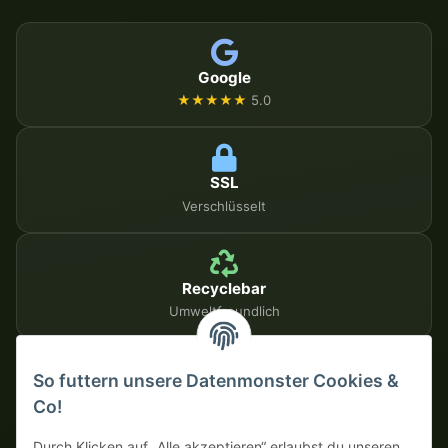
Google
★★★★★
5.0
SSL
Verschlüsselt
Recyclebar
Umweltfreundlich
So futtern unsere Datenmonster Cookies &
SICHERE ZAHLUNGSMETHODEN
Co!
Auf Rechnung
Vorkasse mit Skonto
Durch Klicken auf „Alle akzeptieren“ erlaubst du unseren