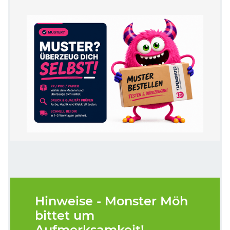
Hinweise - Monster Möh
bittet um
Aufmerksamkeit!