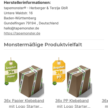
Herstellerinformationen:
tapemonster® - Herberger & Terzija GbR
Untere Waldstr. 16
Baden-Württemberg
Gundelfingen 79194 , Deutschland
hallo@tapemonster.de
https://tapemonster.de
Monstermäßige Produktvielfalt
36x Papier Klebeband
36x PP Klebeband
36
mit Logo Starter
mit Logo Starter
m