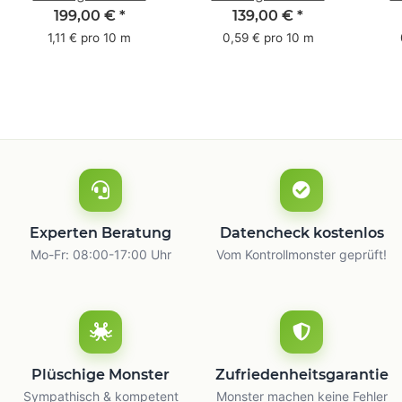
Pack - 1-farbig- 50
Pack - 1-farbig- 48
Pac
199,00 €
*
139,00 €
*
mm x 50 m - mit
mm x 66 m
mm 
1,11 € pro 10 m
0,59 € pro 10 m
Natur Kleber
m
Experten Beratung
Datencheck kostenlos
Mo-Fr: 08:00-17:00 Uhr
Vom Kontrollmonster geprüft!
Plüschige Monster
Zufriedenheitsgarantie
Sympathisch & kompetent
Monster machen keine Fehler