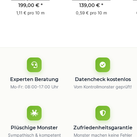
Pack - 1-farbig- 50
Pack - 1-farbig- 48
Pac
199,00 €
*
139,00 €
*
mm x 50 m - mit
mm x 66 m
mm 
1,11 € pro 10 m
0,59 € pro 10 m
Natur Kleber
m
Experten Beratung
Datencheck kostenlos
Mo-Fr: 08:00-17:00 Uhr
Vom Kontrollmonster geprüft!
Plüschige Monster
Zufriedenheitsgarantie
Sympathisch & kompetent
Monster machen keine Fehler