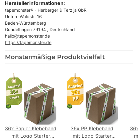
Herstellerinformationen:
tapemonster® - Herberger & Terzija GbR
Untere Waldstr. 16
Baden-Württemberg
Gundelfingen 79194 , Deutschland
hallo@tapemonster.de
https://tapemonster.de
Monstermäßige Produktvielfalt
36x Papier Klebeband
36x PP Klebeband
36
mit Logo Starter
mit Logo Starter
m