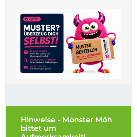
Hinweise - Monster Möh
bittet um
Aufmerksamkeit!