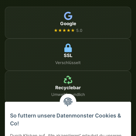
Google
★★★★★
5.0
SSL
Verschlüsselt
Recyclebar
Umweltfreundlich
So futtern unsere Datenmonster Cookies &
SICHERE ZAHLUNGSMETHODEN
Co!
Auf Rechnung
Vorkasse mit Skonto
Durch Klicken auf „Alle akzeptieren“ erlaubst du unseren