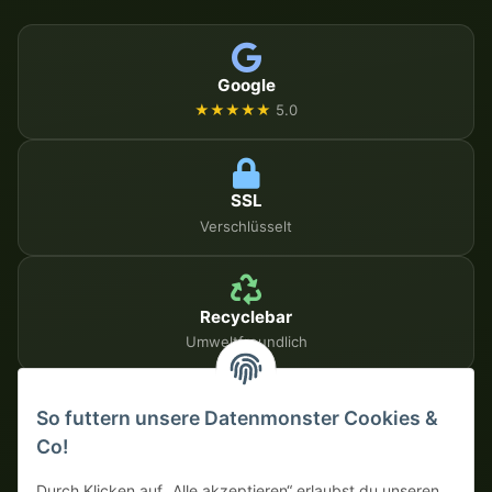
Google
★★★★★
5.0
SSL
Verschlüsselt
Recyclebar
Umweltfreundlich
So futtern unsere Datenmonster Cookies &
SICHERE ZAHLUNGSMETHODEN
Co!
Auf Rechnung
Vorkasse mit Skonto
Durch Klicken auf „Alle akzeptieren“ erlaubst du unseren