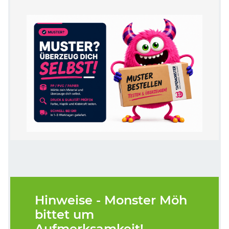
Hinweise - Monster Möh
bittet um
Aufmerksamkeit!