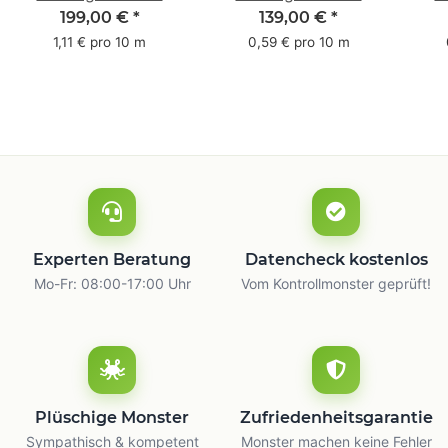
Pack - 1-farbig- 50
Pack - 1-farbig- 48
Pac
199,00 €
*
139,00 €
*
mm x 50 m - mit
mm x 66 m
mm 
1,11 € pro 10 m
0,59 € pro 10 m
Natur Kleber
m
Experten Beratung
Datencheck kostenlos
Mo-Fr: 08:00-17:00 Uhr
Vom Kontrollmonster geprüft!
Plüschige Monster
Zufriedenheitsgarantie
Sympathisch & kompetent
Monster machen keine Fehler