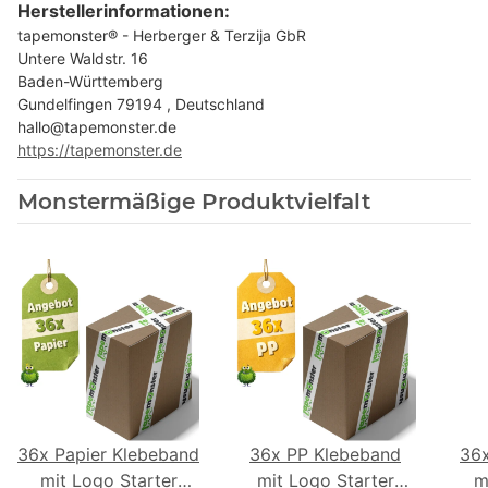
Herstellerinformationen:
tapemonster® - Herberger & Terzija GbR
Untere Waldstr. 16
Baden-Württemberg
Gundelfingen 79194 , Deutschland
hallo@tapemonster.de
https://tapemonster.de
Monstermäßige Produktvielfalt
36x Papier Klebeband
36x PP Klebeband
36
mit Logo Starter
mit Logo Starter
m