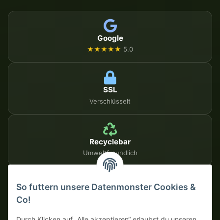
Google
★★★★★
5.0
SSL
Verschlüsselt
Recyclebar
Umweltfreundlich
So futtern unsere Datenmonster Cookies &
SICHERE ZAHLUNGSMETHODEN
Co!
Auf Rechnung
Vorkasse mit Skonto
Durch Klicken auf „Alle akzeptieren“ erlaubst du unseren