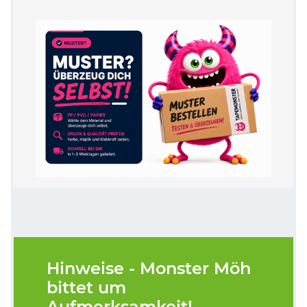
Hinweise - Monster Möh
bittet um
Aufmerksamkeit!