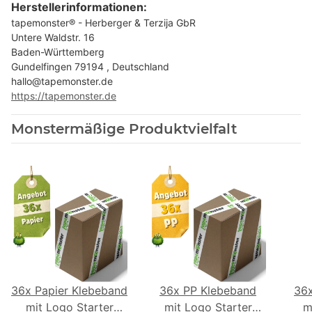
Herstellerinformationen:
tapemonster® - Herberger & Terzija GbR
Untere Waldstr. 16
Baden-Württemberg
Gundelfingen 79194 , Deutschland
hallo@tapemonster.de
https://tapemonster.de
Monstermäßige Produktvielfalt
36x Papier Klebeband
36x PP Klebeband
36
mit Logo Starter
mit Logo Starter
m