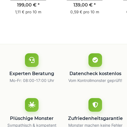
Pack - 1-farbig- 50
Pack - 1-farbig- 48
Pac
199,00 €
*
139,00 €
*
mm x 50 m - mit
mm x 66 m
mm 
1,11 € pro 10 m
0,59 € pro 10 m
Natur Kleber
m
Experten Beratung
Datencheck kostenlos
Mo-Fr: 08:00-17:00 Uhr
Vom Kontrollmonster geprüft!
Plüschige Monster
Zufriedenheitsgarantie
Sympathisch & kompetent
Monster machen keine Fehler