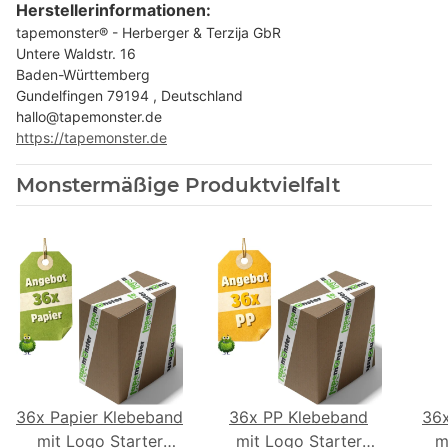
Herstellerinformationen:
tapemonster® - Herberger & Terzija GbR
Untere Waldstr. 16
Baden-Württemberg
Gundelfingen 79194 , Deutschland
hallo@tapemonster.de
https://tapemonster.de
Monstermäßige Produktvielfalt
36x Papier Klebeband
36x PP Klebeband
36
mit Logo Starter
mit Logo Starter
m