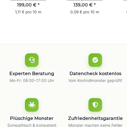
Pack - 1-farbig- 50
Pack - 1-farbig- 48
Pac
199,00 €
*
139,00 €
*
mm x 50 m - mit
mm x 66 m
mm 
1,11 € pro 10 m
0,59 € pro 10 m
Natur Kleber
m
Experten Beratung
Datencheck kostenlos
Mo-Fr: 08:00-17:00 Uhr
Vom Kontrollmonster geprüft!
Plüschige Monster
Zufriedenheitsgarantie
Sympathisch & kompetent
Monster machen keine Fehler