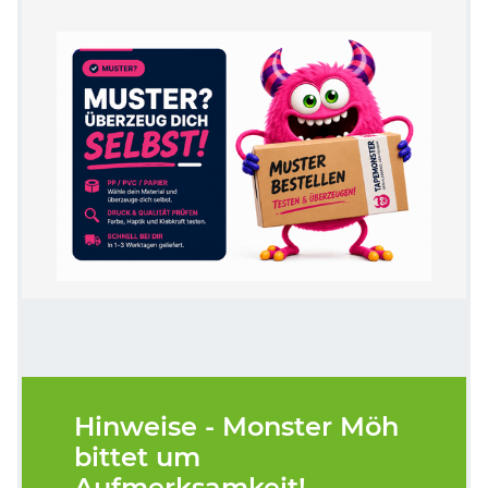
Hinweise - Monster Möh
bittet um
Aufmerksamkeit!