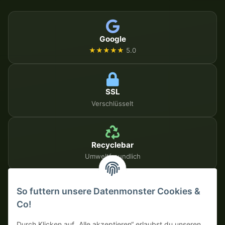
Google
★★★★★
5.0
SSL
Verschlüsselt
Recyclebar
Umweltfreundlich
So futtern unsere Datenmonster Cookies &
SICHERE ZAHLUNGSMETHODEN
Co!
Auf Rechnung
Vorkasse mit Skonto
Durch Klicken auf „Alle akzeptieren“ erlaubst du unseren