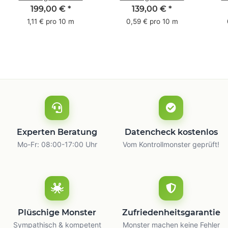
Pack - 1-farbig- 50
Pack - 1-farbig- 48
Pac
199,00 €
*
139,00 €
*
mm x 50 m - mit
mm x 66 m
mm 
1,11 € pro 10 m
0,59 € pro 10 m
Natur Kleber
m
Experten Beratung
Datencheck kostenlos
Mo-Fr: 08:00-17:00 Uhr
Vom Kontrollmonster geprüft!
Plüschige Monster
Zufriedenheitsgarantie
Sympathisch & kompetent
Monster machen keine Fehler