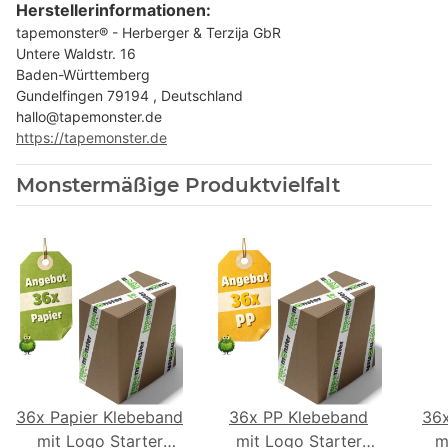
Herstellerinformationen:
tapemonster® - Herberger & Terzija GbR
Untere Waldstr. 16
Baden-Württemberg
Gundelfingen 79194 , Deutschland
hallo@tapemonster.de
https://tapemonster.de
Monstermäßige Produktvielfalt
36x Papier Klebeband
36x PP Klebeband
36
mit Logo Starter
mit Logo Starter
m