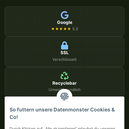
Google
★★★★★
5.0
SSL
Verschlüsselt
Recyclebar
Umweltfreundlich
So futtern unsere Datenmonster Cookies &
SICHERE ZAHLUNGSMETHODEN
Co!
Auf Rechnung
Vorkasse mit Skonto
Durch Klicken auf „Alle akzeptieren“ erlaubst du unseren