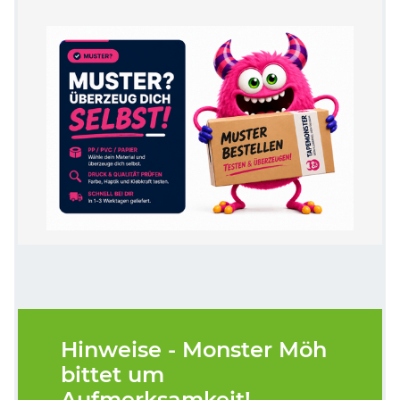
Hinweise - Monster Möh
bittet um
Aufmerksamkeit!