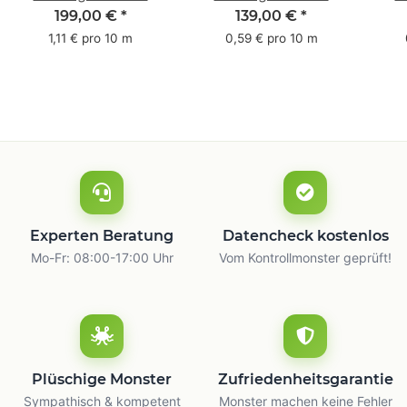
Pack - 1-farbig- 50
Pack - 1-farbig- 48
Pac
199,00 €
*
139,00 €
*
mm x 50 m - mit
mm x 66 m
mm 
1,11 € pro 10 m
0,59 € pro 10 m
Natur Kleber
m
Experten Beratung
Datencheck kostenlos
Mo-Fr: 08:00-17:00 Uhr
Vom Kontrollmonster geprüft!
Plüschige Monster
Zufriedenheitsgarantie
Sympathisch & kompetent
Monster machen keine Fehler