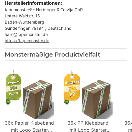
Herstellerinformationen:
tapemonster® - Herberger & Terzija GbR
Untere Waldstr. 16
Baden-Württemberg
Gundelfingen 79194 , Deutschland
hallo@tapemonster.de
https://tapemonster.de
Monstermäßige Produktvielfalt
36x Papier Klebeband
36x PP Klebeband
36
mit Logo Starter
mit Logo Starter
m