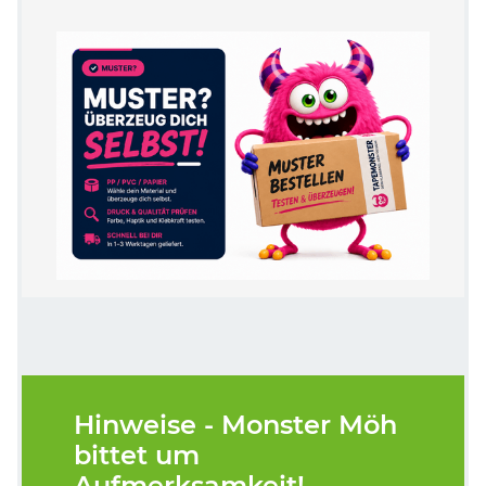
Hinweise - Monster Möh
bittet um
Aufmerksamkeit!