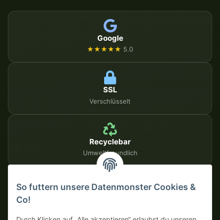
Google
★★★★★
5.0
SSL
Verschlüsselt
Recyclebar
Umweltfreundlich
So futtern unsere Datenmonster Cookies &
SICHERE ZAHLUNGSMETHODEN
Co!
Auf Rechnung
Vorkasse mit Skonto
Durch Klicken auf „Alle akzeptieren“ erlaubst du unseren