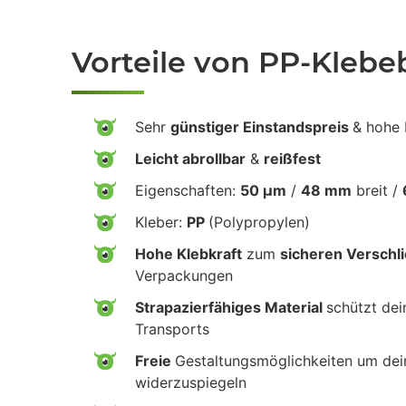
Vorteile von PP-Kleb
Sehr
günstiger Einstandspreis
& hohe 
Leicht abrollbar
&
reißfest
Eigenschaften:
50 µm
/
48 mm
breit /
Kleber:
PP
(Polypropylen)
Hohe Klebkraft
zum
sicheren Verschl
Verpackungen
Strapazierfähiges Material
schützt de
Transports
Freie
Gestaltungsmöglichkeiten um de
widerzuspiegeln