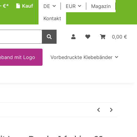
- €*
Kauf
DE
EUR
Magazin
Kontakt
0,00 €
eband mit Logo
Vorbedruckte Klebebänder