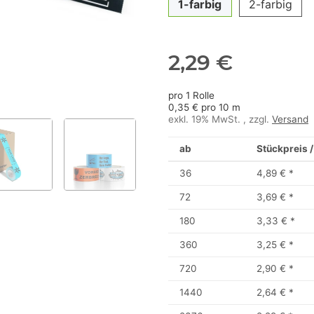
1-farbig
2-farbig
2,29 €
pro 1 Rolle
0,35 € pro 10 m
exkl. 19% MwSt. , zzgl.
Versand
ab
Stückpreis /
36
4,89 €
*
72
3,69 €
*
180
3,33 €
*
360
3,25 €
*
720
2,90 €
*
1440
2,64 €
*