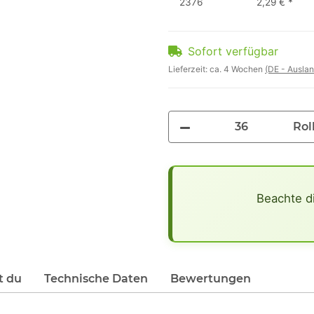
2376
2,29 €
*
Sofort verfügbar
Lieferzeit:
ca. 4 Wochen
(DE - Ausla
Rol
x
Beachte d
t du
Technische Daten
Bewertungen