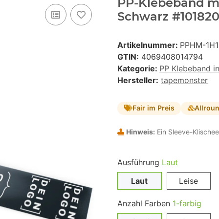
PP-Klebeband mit
Schwarz #101820 
Artikelnummer:
PPHM-1H1
GTIN:
4069408014794
Kategorie:
PP Klebeband i
Hersteller:
tapemonster
Fair im Preis
Allrou
Hinweis:
Ein Sleeve-Klischee
Ausführung
Laut
Laut
Leise
Anzahl Farben
1-farbig