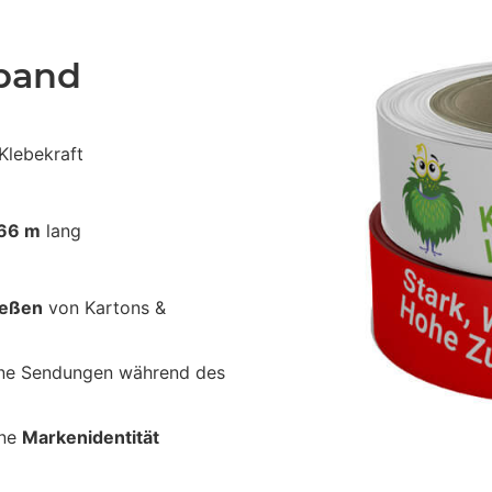
eband
Klebekraft
66 m
lang
ießen
von Kartons &
ine Sendungen während des
ine
Markenidentität