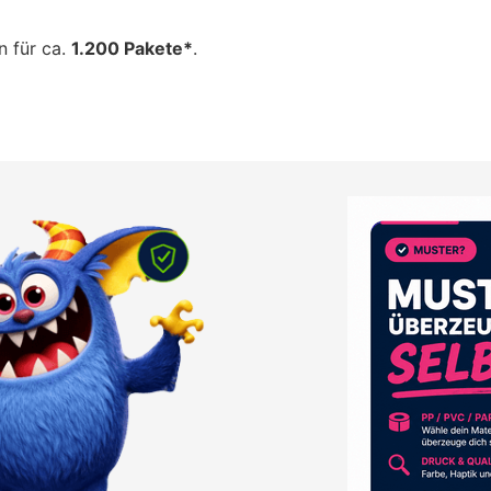
n für ca.
1.200 Pakete*
.