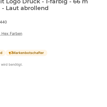
 Logo Druck - 1-farbig - 66 m
- Laut abrollend
440
n Hex Farben
nd
Markenbotschafter
 wird benötigt.