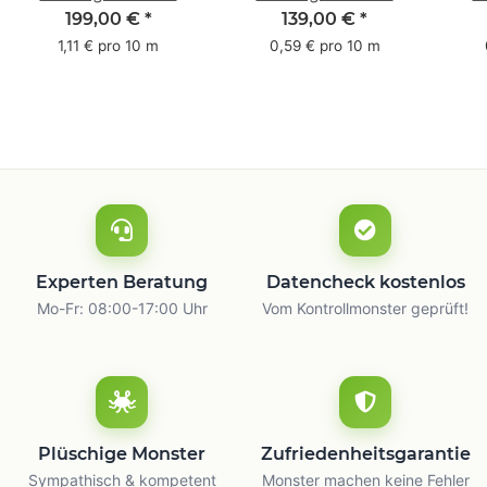
Pack - 1-farbig- 50
Pack - 1-farbig- 48
Pac
199,00 €
*
139,00 €
*
mm x 50 m - mit
mm x 66 m
mm 
1,11 € pro 10 m
0,59 € pro 10 m
Natur Kleber
m
Experten Beratung
Datencheck kostenlos
Mo-Fr: 08:00-17:00 Uhr
Vom Kontrollmonster geprüft!
Plüschige Monster
Zufriedenheitsgarantie
Sympathisch & kompetent
Monster machen keine Fehler