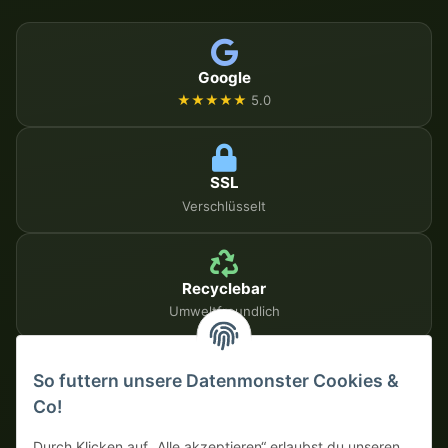
Google
★★★★★
5.0
SSL
Verschlüsselt
Recyclebar
Umweltfreundlich
So futtern unsere Datenmonster Cookies &
SICHERE ZAHLUNGSMETHODEN
Co!
Auf Rechnung
Vorkasse mit Skonto
Durch Klicken auf „Alle akzeptieren“ erlaubst du unseren