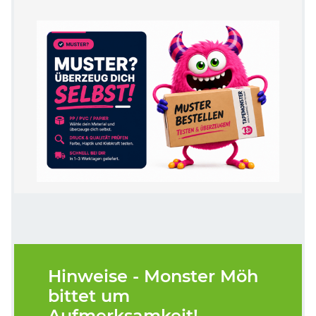
Hinweise - Monster Möh
bittet um
Aufmerksamkeit!