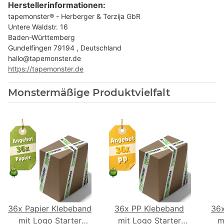
Herstellerinformationen:
tapemonster® - Herberger & Terzija GbR
Untere Waldstr. 16
Baden-Württemberg
Gundelfingen 79194 , Deutschland
hallo@tapemonster.de
https://tapemonster.de
Monstermäßige Produktvielfalt
36x Papier Klebeband
36x PP Klebeband
36
mit Logo Starter
mit Logo Starter
m