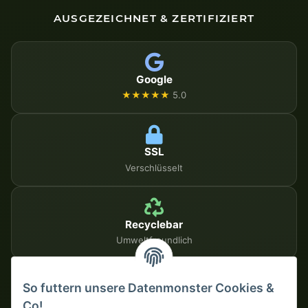
AUSGEZEICHNET & ZERTIFIZIERT
Google
★★★★★
5.0
SSL
Verschlüsselt
Recyclebar
Umweltfreundlich
So futtern unsere Datenmonster Cookies &
SICHERE ZAHLUNGSMETHODEN
Co!