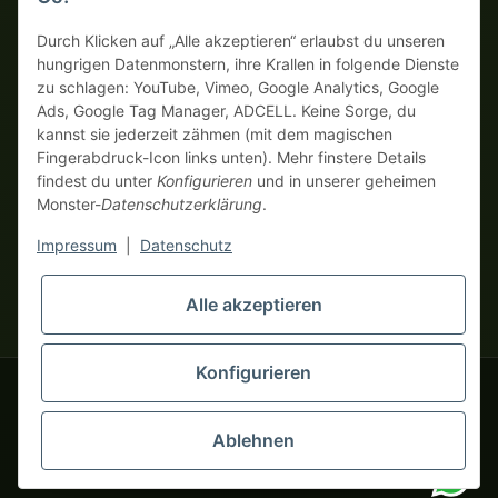
Auf Rechnung
Vorkasse mit Skonto
Durch Klicken auf „Alle akzeptieren“ erlaubst du unseren
hungrigen Datenmonstern, ihre Krallen in folgende Dienste
zu schlagen: YouTube, Vimeo, Google Analytics, Google
Dein WhatsApp-Tor zur
Ads, Google Tag Manager, ADCELL. Keine Sorge, du
Monster Service Team
kannst sie jederzeit zähmen (mit dem magischen
von tapemonster.de
Fingerabdruck-Icon links unten). Mehr finstere Details
findest du unter
Konfigurieren
und in unserer geheimen
Monster-
Datenschutzerklärung
.
* Alle Preise zzgl. gesetzlicher USt., zzgl.
Versand
| Hier bestellen
Monster Service Team
nur echte Business-Monster! Verkauf nur an Unternehmer (§ 14
Impressum
|
Datenschutz
Hallo und herzlich
BGB), keine Privatkunden (§ 13 BGB).
willkommen bei
Preise in Fremdwährungen dienen der Orientierung und basieren
tapemonster.de
Flüstere mir
Alle akzeptieren
auf dem aktuellen Wechselkurs. Verbindliche
dein Problem zu – ich klebe
Abrechnungswährung ist Euro (EUR).
an der Lösung!
Konfigurieren
© 2020-2026 tapemonster - Alle Rechte vorbehalten. Design by
Ablehnen
Für diesen Service benötigst du WhatsApp.
Alternativ kannst du auch unser
Kontaktformular
Tausende zufriedene Kunden seit 2020
benutzen.