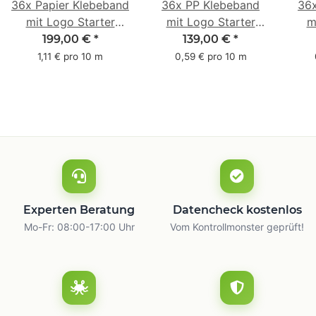
36x Papier Klebeband
36x PP Klebeband
36
mit Logo Starter
mit Logo Starter
m
Pack - 1-farbig- 50
Pack - 1-farbig- 48
Pac
199,00 €
*
139,00 €
*
mm x 50 m - mit
mm x 66 m
mm 
1,11 € pro 10 m
0,59 € pro 10 m
Natur Kleber
m
Experten Beratung
Datencheck kostenlos
Mo-Fr: 08:00-17:00 Uhr
Vom Kontrollmonster geprüft!