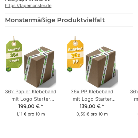
https://tapemonster.de
Monstermäßige Produktvielfalt
36x Papier Klebeband
36x PP Klebeband
36
mit Logo Starter
mit Logo Starter
m
Pack - 1-farbig- 50
Pack - 1-farbig- 48
Pac
199,00 €
*
139,00 €
*
mm x 50 m - mit
mm x 66 m
mm 
1,11 € pro 10 m
0,59 € pro 10 m
Natur Kleber
m