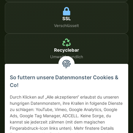
SSL
Verschlüsselt
Recyclebar
Umweltfreundlich
So futtern unsere Datenmonster Cookies &
SICHERE ZAHLUNGSMETHODEN
Co!
Auf Rechnung
Vorkasse mit Skonto
Durch Klicken auf „Alle akzeptieren“ erlaubst du unseren
hungrigen Datenmonstern, ihre Krallen in folgende Dienste
zu schlagen: YouTube, Vimeo, Google Analytics, Google
Dein WhatsApp-Tor zur
Ads, Google Tag Manager, ADCELL. Keine Sorge, du
Monster Service Team
kannst sie jederzeit zähmen (mit dem magischen
von tapemonster.de
Fingerabdruck-Icon links unten). Mehr finstere Details