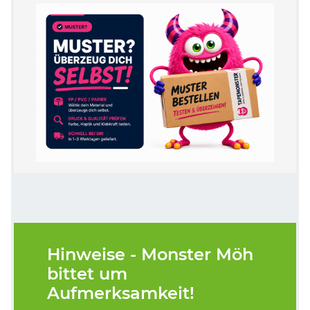
Hinweise - Monster Möh
bittet um
Aufmerksamkeit!